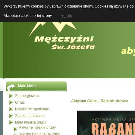
Wykorzystujemy cookies by usprawnić działanie strony. Cookies są używane do p
Boży M
Akceptuje cookies z tej strony.
Zgoda
Main Menu
Strona główna
Aktywna Grupa - Rąbanie drewna
O nas
Najbliższe spotkanie
Spotkania otwarte
Małe męskie grupy
Aktywne męskie grupy
"Męska Babia" 4.04.2009