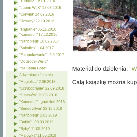
"Turbacz" 16.01.2016
"Luboń WLK" 12.03.2016
"Giewint" 24.09.2016
"Rowery" 22.10.2016
"Rąbanie" 05.11.2016
"Kameduli" 17.12.2016
"Nartobiegi" 18.02.2017
"Sokolica" 1.04.2017
"Fotopolowanie" - 6.5.2017
"Do źródeł Wisły"
Materiał do dzielenia:
"W
"Na Babią Górę"
Adwentowa Jutrznia
Całą książkę można kup
"Mogielica" 2.06.2018
"Grzybobranie" 22.09.2018
"5 stawów" 29.09.2018
"Kameduli" - grudzień 2018
"Benedyktyni" 22.12.2018
"Nartobiegi" 2.02.2019
"Babia" - 09.03.2019
"Ryby" 11.05.2019
"Majówka" 11.05.2019