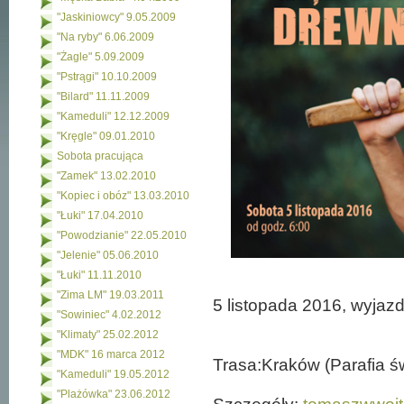
"Jaskiniowcy" 9.05.2009
"Na ryby" 6.06.2009
"Żagle" 5.09.2009
"Pstrągi" 10.10.2009
"Bilard" 11.11.2009
"Kameduli" 12.12.2009
"Kręgle" 09.01.2010
Sobota pracująca
"Zamek" 13.02.2010
"Kopiec i obóz" 13.03.2010
"Łuki" 17.04.2010
"Powodzianie" 22.05.2010
"Jelenie" 05.06.2010
"Łuki" 11.11.2010
"Zima LM" 19.03.2011
5 listopada 2016, wyjaz
"Sowiniec" 4.02.2012
"Klimaty" 25.02.2012
"MDK" 16 marca 2012
Trasa:Kraków (Parafia ś
"Kameduli" 19.05.2012
"Plażówka" 23.06.2012