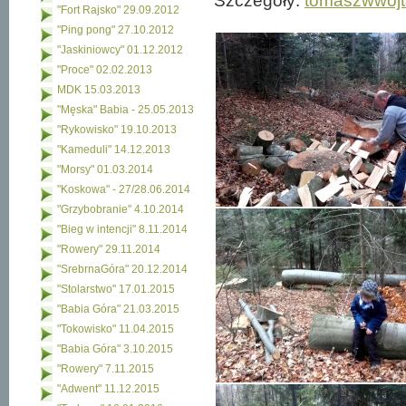
Szczegóły:
tomaszwwojt
"Fort Rajsko" 29.09.2012
"Ping pong" 27.10.2012
"Jaskiniowcy" 01.12.2012
"Proce" 02.02.2013
MDK 15.03.2013
"Męska" Babia - 25.05.2013
"Rykowisko" 19.10.2013
"Kameduli" 14.12.2013
"Morsy" 01.03.2014
"Koskowa" - 27/28.06.2014
"Grzybobranie" 4.10.2014
"Bieg w intencji" 8.11.2014
"Rowery" 29.11.2014
"SrebrnaGóra" 20.12.2014
"Stolarstwo" 17.01.2015
"Babia Góra" 21.03.2015
"Tokowisko" 11.04.2015
"Babia Góra" 3.10.2015
"Rowery" 7.11.2015
"Adwent" 11.12.2015