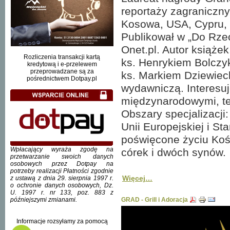
reportaży zagranicznyc
Kosowa, USA, Cypru, Tur
Publikował w „Do Rzecz
Onet.pl. Autor książe
Rozliczenia transakcji kartą
ks. Henrykiem Bolczyk
kredytową i e-przelewem
przeprowadzane są za
ks. Markiem Dziewiec
pośrednictwem Dotpay.pl
wydawniczą. Interesuj
międzynarodowymi, teol
Obszary specjalizacji
Unii Europejskiej i S
poświęcone życiu Kośc
Wpłacający wyraża zgodę na
córek i dwóch synów.
przetwarzanie swoich danych
osobowych przez Dotpay na
potrzeby realizacji Płatności zgodnie
Więcej…
z ustawą z dnia 29. sierpnia 1997 r.
o ochronie danych osobowych, Dz.
U. 1997 r. nr 133, poz. 883 z
późniejszymi zmianami.
GRAD - Grill i Adoracja
Informacje rozsyłamy za pomocą