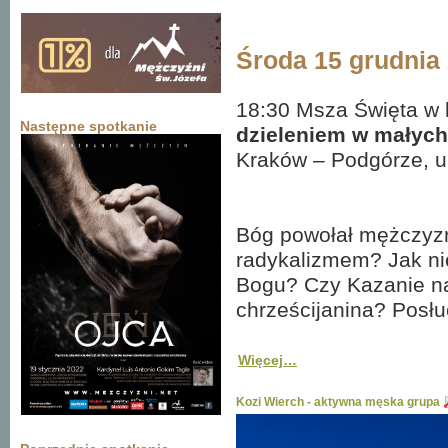
Środa 15 grudnia
18:30 Msza Święta w 
Następne spotkanie
dzieleniem w małyc
Kraków – Podgórze, u
Bóg powołał mężczyzn
radykalizmem? Jak ni
Bogu? Czy Kazanie na 
chrześcijanina? Posł
Więcej…
Kozi Wierch - aktywna męska grupa