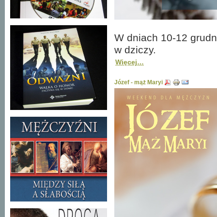
W dniach 10-12 grud
w dziczy.
Więcej…
Józef - mąż Maryi