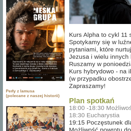
Kurs Alpha to cykl 1
Spotykamy się w luźne
pytaniami, które nurtu
Jezusa i wielu innych 
Ruszamy w ponioedział
Kurs hybrydowo - na i
(w przypadku obostrze
Zapraszamy!
Perły z lamusa
(polecane z naszej historii)
Plan spotkań
18:00 -18:30 Możliwoś
18:30 Eucharystia
19:15 Poczęstunek dl
Możliwość powrotu do