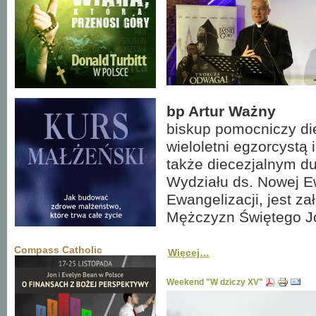
bp Artur Ważny
biskup pomocniczy die
wieloletni egzorcystą 
także diecezjalnym d
Wydziału ds. Nowej E
Ewangelizacji, jest z
Mężczyzn Świętego J
Compass Catholic
Więcej…
Weekend "W dziczy XV"