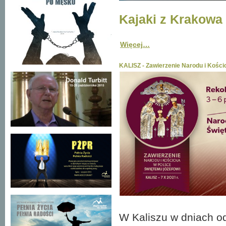
Kajaki z Krakowa
Więcej…
KALISZ - Zawierzenie Narodu i Kościo
W Kaliszu w dniach od