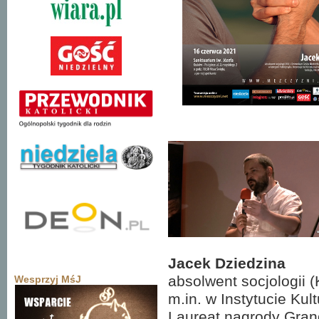
Jacek Dziedzina
absolwent socjologii 
Wesprzyj MśJ
m.in. w Instytucie Ku
Laureat nagrody Grand