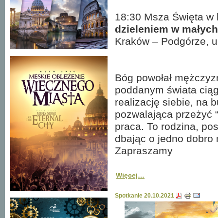
18:30 Msza Święta w 
dzieleniem w małyc
Kraków – Podgórze, u
Bóg powołał mężczyznę
poddanym świata ciąg
realizację siebie, na
pozwalająca przeżyć “d
praca. To rodzina, p
dbając o jedno dobro 
Zapraszamy
Więcej…
Spotkanie 20.10.2021