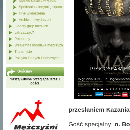
Męskie sprawy w Radio
Spotkania z innymi grupami
Inne wydarzenia
Archiwum wydarzeń
Liderzy grup męskich
Jak zacząć?
Polecamy
Wzajemna modlitwa mężczyzn
Transmisje
Polityka Danych Osobowych
Gościmy
Naszą witrynę przegląda teraz
3
gości
przesłaniem Kazania
Gość specjalny:
o. B