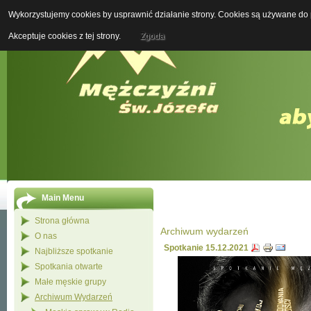
Wykorzystujemy cookies by usprawnić działanie strony. Cookies są używane do p
Boży M
Akceptuje cookies z tej strony.
Zgoda
Main Menu
Strona główna
Archiwum wydarzeń
O nas
Spotkanie 15.12.2021
Najbliższe spotkanie
Spotkania otwarte
Małe męskie grupy
Archiwum Wydarzeń