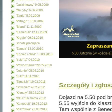
"Jaskiniowcy" 9.05.2009
"Na ryby" 6.06.2009
"Żagle" 5.09.2009
"Pstrągi" 10.10.2009
"Bilard" 11.11.2009
"Kameduli" 12.12.2009
"Kręgle" 09.01.2010
Sobota pracująca
"Zamek" 13.02.2010
"Kopiec i obóz" 13.03.2010
"Łuki" 17.04.2010
"Powodzianie" 22.05.2010
"Jelenie" 05.06.2010
"Łuki" 11.11.2010
"Zima LM" 19.03.2011
Szczegóły i zgłos
"Sowiniec" 4.02.2012
"Klimaty" 25.02.2012
Dojazd na 5.50 pod b
"MDK" 16 marca 2012
5.55 wyjście do klaszt
"Kameduli" 19.05.2012
Tam wspólnie z Bened
"Plażówka" 23.06.2012