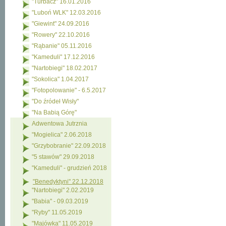
"Turbacz" 16.01.2016
"Luboń WLK" 12.03.2016
"Giewint" 24.09.2016
"Rowery" 22.10.2016
"Rąbanie" 05.11.2016
"Kameduli" 17.12.2016
"Nartobiegi" 18.02.2017
"Sokolica" 1.04.2017
"Fotopolowanie" - 6.5.2017
"Do źródeł Wisły"
"Na Babią Górę"
Adwentowa Jutrznia
"Mogielica" 2.06.2018
"Grzybobranie" 22.09.2018
"5 stawów" 29.09.2018
"Kameduli" - grudzień 2018
"Benedyktyni" 22.12.2018
"Nartobiegi" 2.02.2019
"Babia" - 09.03.2019
"Ryby" 11.05.2019
"Majówka" 11.05.2019