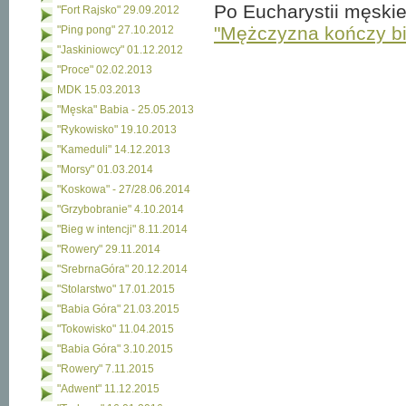
Po Eucharystii męskie 
"Fort Rajsko" 29.09.2012
"Mężczyzna kończy b
"Ping pong" 27.10.2012
"Jaskiniowcy" 01.12.2012
"Proce" 02.02.2013
MDK 15.03.2013
"Męska" Babia - 25.05.2013
"Rykowisko" 19.10.2013
"Kameduli" 14.12.2013
"Morsy" 01.03.2014
"Koskowa" - 27/28.06.2014
"Grzybobranie" 4.10.2014
"Bieg w intencji" 8.11.2014
"Rowery" 29.11.2014
"SrebrnaGóra" 20.12.2014
"Stolarstwo" 17.01.2015
"Babia Góra" 21.03.2015
"Tokowisko" 11.04.2015
"Babia Góra" 3.10.2015
"Rowery" 7.11.2015
"Adwent" 11.12.2015