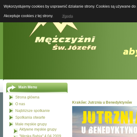
Wykorzystujemy cookies by usprawnić działanie strony. Cookies są używane do p
Boży M
Akceptuje cookies z tej strony.
Zgoda
Main Menu
Strona główna
Kraków: Jutrznia u Benedyktynów
O nas
Najbliższe spotkanie
Spotkania otwarte
Małe męskie grupy
Aktywne męskie grupy
"Męska Babia" 4.04.2009