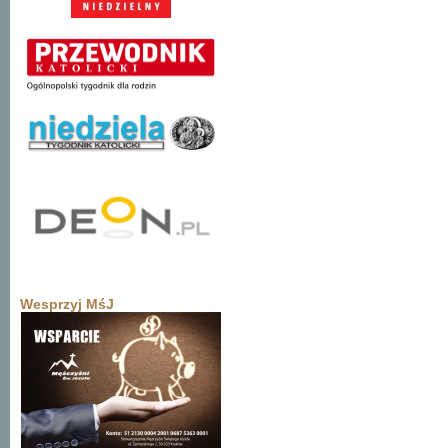
Wesprzyj MśJ