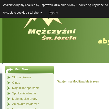
Wykorzystujemy cookies by usprawnić działanie strony. Cookies są używane do p
Boży M
Akceptuje cookies z tej strony.
Zgoda
Main Menu
Strona główna
Wzajemna Modlitwa Mężczyzn
O nas
Najbliższe spotkanie
Spotkania otwarte
Małe męskie grupy
Archiwum Wydarzeń