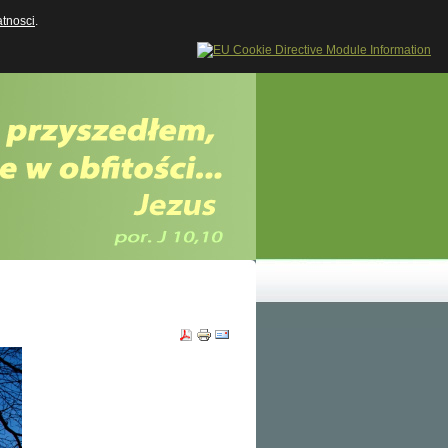
atnosci
.