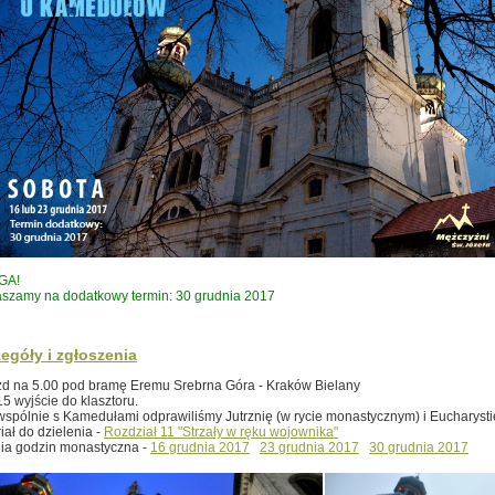
GA!
szamy na dodatkowy termin: 30 grudnia 2017
egóły i zgłoszenia
d na 5.00 pod bramę Eremu Srebrna Góra - Kraków Bielany
15 wyjście do klasztoru.
spólnie s Kamedułami odprawiliśmy Jutrznię (w rycie monastycznym) i Eucharysti
iał do dzielenia -
Rozdział 11 "Strzały w ręku wojownika"
gia godzin monastyczna -
16 grudnia 2017
23 grudnia 2017
30 grudnia 2017