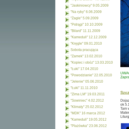
"Jaskiniowcy" 9.05.2009
"Na ryby" 6.06.2009
"Żagle" 5.09.2009
"Pstrągi" 10.10.2009
"Bilard" 11.11.2009
"Kameduli" 12.12.2009
"Kręgle" 09.01.2010
Sobota pracująca
"Zamek" 13.02.2010
"Kopiec i obóz" 13.03.2010
"Łuki" 17.04.2010
UWA
"Powodzianie" 22.05.2010
Zapra
"Jelenie" 05.06.2010
"Łuki" 11.11.2010
Szcz
"Zima LM" 19.03.2011
Dojaz
"Sowiniec" 4.02.2012
ok 5.
"Klimaty" 25.02.2012
Tam w
Mater
"MDK" 16 marca 2012
Litur
"Kameduli" 19.05.2012
"Plażówka" 23.06.2012