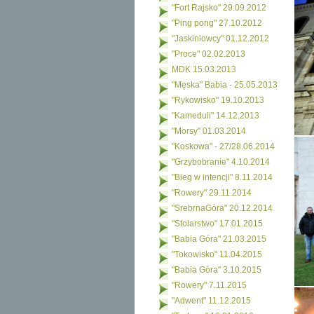
"Fort Rajsko" 29.09.2012
"Ping pong" 27.10.2012
"Jaskiniowcy" 01.12.2012
"Proce" 02.02.2013
MDK 15.03.2013
"Męska" Babia - 25.05.2013
"Rykowisko" 19.10.2013
"Kameduli" 14.12.2013
"Morsy" 01.03.2014
"Koskowa" - 27/28.06.2014
"Grzybobranie" 4.10.2014
"Bieg w intencji" 8.11.2014
"Rowery" 29.11.2014
"SrebrnaGóra" 20.12.2014
"Stolarstwo" 17.01.2015
"Babia Góra" 21.03.2015
"Tokowisko" 11.04.2015
"Babia Góra" 3.10.2015
"Rowery" 7.11.2015
"Adwent" 11.12.2015