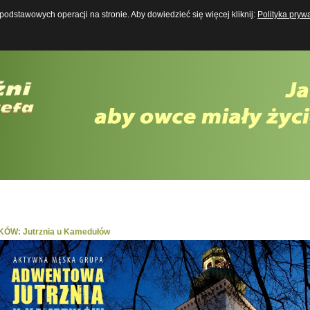
odstawowych operacji na stronie. Aby dowiedzieć się więcej kliknij:
Polityka pryw
Boży Mężczyzna w XXI wieku
ÓW: Jutrznia u Kamedułów