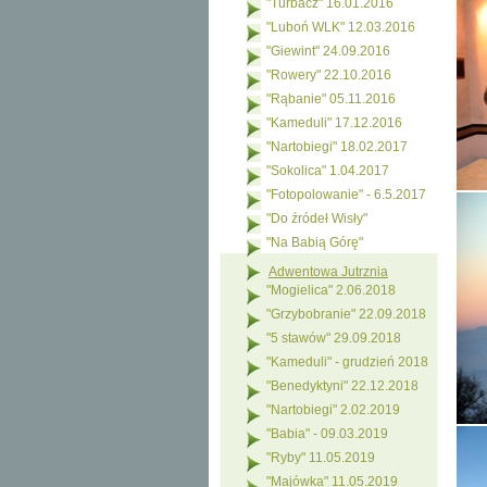
"Turbacz" 16.01.2016
"Luboń WLK" 12.03.2016
"Giewint" 24.09.2016
"Rowery" 22.10.2016
"Rąbanie" 05.11.2016
"Kameduli" 17.12.2016
"Nartobiegi" 18.02.2017
"Sokolica" 1.04.2017
"Fotopolowanie" - 6.5.2017
"Do źródeł Wisły"
"Na Babią Górę"
Adwentowa Jutrznia
"Mogielica" 2.06.2018
"Grzybobranie" 22.09.2018
"5 stawów" 29.09.2018
"Kameduli" - grudzień 2018
"Benedyktyni" 22.12.2018
"Nartobiegi" 2.02.2019
"Babia" - 09.03.2019
"Ryby" 11.05.2019
"Majówka" 11.05.2019