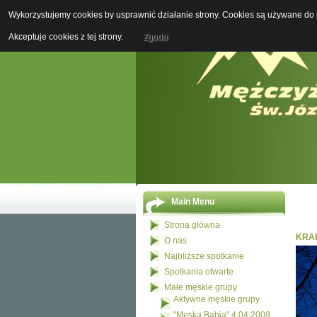
Wykorzystujemy cookies by usprawnić działanie strony. Cookies są używane do p
Akceptuje cookies z tej strony.
Zgoda
Main Menu
Strona główna
KRAK
O nas
Najbliższe spotkanie
Spotkania otwarte
Małe męskie grupy
Aktywne męskie grupy
"Męska Babia" 4.04.2009