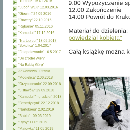
"Turbacz" 16.01.2016
9:00 Wypożyczenie spr
"Luboń WLK" 12.03.2016
12:00 Zakończenie
"Giewint" 24.09.2016
14:00 Powrót do Kra
"Rowery" 22.10.2016
"Rąbanie" 05.11.2016
Materiał do dzielenia:
"Kameduli" 17.12.2016
powiedzial kobieta"
"Nartobiegi" 18.02.2017
"Sokolica" 1.04.2017
Całą książkę można k
"Fotopolowanie" - 6.5.2017
"Do źródeł Wisły"
"Na Babią Górę"
Adwentowa Jutrznia
"Mogielica" 2.06.2018
"Grzybobranie" 22.09.2018
"5 stawów" 29.09.2018
"Kameduli" - grudzień 2018
"Benedyktyni" 22.12.2018
"Nartobiegi" 2.02.2019
"Babia" - 09.03.2019
"Ryby" 11.05.2019
"Majówka" 11.05.2019