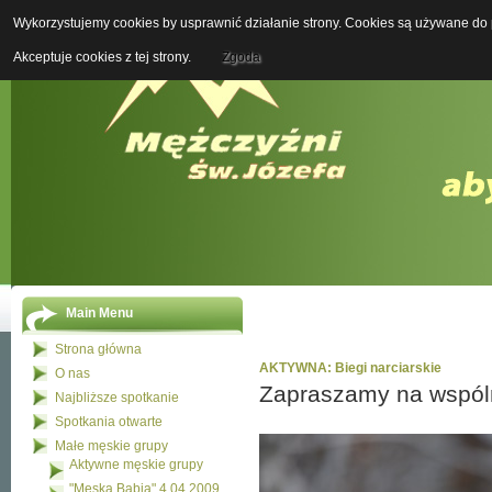
Wykorzystujemy cookies by usprawnić działanie strony. Cookies są używane do p
Boży M
Akceptuje cookies z tej strony.
Zgoda
Main Menu
Strona główna
AKTYWNA: Biegi narciarskie
O nas
Zapraszamy na wspól
Najbliższe spotkanie
Spotkania otwarte
Małe męskie grupy
Aktywne męskie grupy
"Męska Babia" 4.04.2009