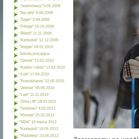
"Jaskiniowcy" 9.05.2009
"Na ryby" 6.06.2009
"Żagle" 5.09.2009
"Pstrągi" 10.10.2009
"Bilard" 11.11.2009
"Kameduli" 12.12.2009
"Kręgle" 09.01.2010
Sobota pracująca
"Zamek" 13.02.2010
"Kopiec i obóz" 13.03.2010
"Łuki" 17.04.2010
"Powodzianie" 22.05.2010
"Jelenie" 05.06.2010
"Łuki" 11.11.2010
"Zima LM" 19.03.2011
"Sowiniec" 4.02.2012
"Klimaty" 25.02.2012
"MDK" 16 marca 2012
"Kameduli" 19.05.2012
"Plażówka" 23.06.2012