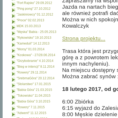
Zapraszamy na wspólne
"Fort Rajsko" 29.09.2012
Jazda na nartach bieg
"Ping pong" 27.10.2012
ale również potrafi da
"Jaskiniowcy" 01.12.2012
Można w nich spokojni
"Proce" 02.02.2013
Kowalczyk
MDK 15.03.2013
"Męska" Babia - 25.05.2013
Strona projektu...
"Rykowisko" 19.10.2013
"Kameduli" 14.12.2013
"Morsy" 01.03.2014
Trasa która jest przy
"Koskowa" - 27/28.06.2014
górę a z powrotem lek
"Grzybobranie" 4.10.2014
innym nachyleniu).
"Bieg w intencji" 8.11.2014
Na miejscu dostępny s
"Rowery" 29.11.2014
Można zabrać synów :
"SrebrnaGóra" 20.12.2014
"Stolarstwo" 17.01.2015
18 lutego 2017, od g
"Babia Góra" 21.03.2015
"Tokowisko" 11.04.2015
6:00 Zbiórka
"Babia Góra" 3.10.2015
6:15 wyjazd do Zalesi
"Rowery" 7.11.2015
"Adwent" 11.12.2015
8:00 Męskie dzielenie