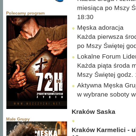
miesiąca po Mszy Ś
Polecamy program
18:30
Męska adoracja
Każda pierwsza śro
po Mszy Świętej god
Lokalne Forum Lide
Każda piąta środa m
Mszy Świętej godz. 
Aktywna Męska Gru
w wybrane soboty w
Kraków Saska
Małe Grupy
Kraków Karmelici - 