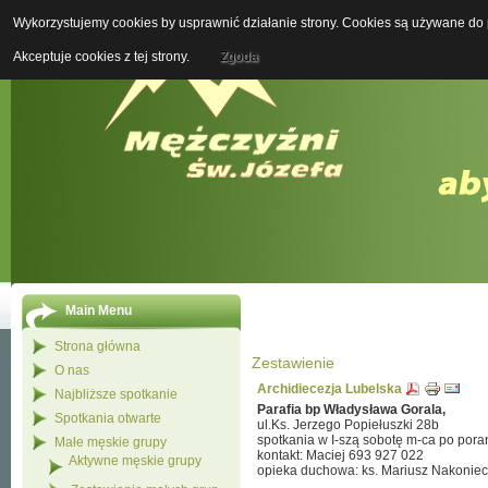
Wykorzystujemy cookies by usprawnić działanie strony. Cookies są używane do p
Boży M
Akceptuje cookies z tej strony.
Zgoda
Main Menu
Strona główna
Zestawienie
O nas
Archidiecezja Lubelska
Najbliższe spotkanie
Parafia bp Władysława Gorala,
Spotkania otwarte
ul.Ks. Jerzego Popiełuszki 28b
spotkania w I-szą sobotę m-ca po pora
Małe męskie grupy
kontakt: Maciej 693 927 022
Aktywne męskie grupy
opieka duchowa: ks. Mariusz Nakonie