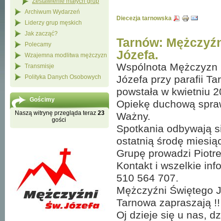
Zestawienie małych grup
Archiwum Wydarzeń
Diecezja tarnowska
Liderzy grup męskich
Jak zacząć?
Tarnów: Mężczyźn
Polecamy
Józefa.
Wzajemna modlitwa mężczyzn
Wspólnota Mężczyzn 
Transmisje
Polityka Danych Osobowych
Józefa przy parafii T
powstała w kwietniu 2
Gościmy
Opiekę duchową spraw
Naszą witrynę przegląda teraz
23
Ważny.
gości
Spotkania odbywają s
ostatnią środę miesią
Grupę prowadzi Piotre
Kontakt i wszelkie inf
510 564 707.
Mężczyźni Świętego J
Tarnowa zapraszają !!
Oj dzieje się u nas, dzie