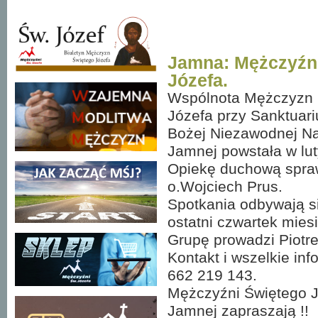
Jamna: Mężczyźn
Józefa.
Wspólnota Mężczyzn 
Józefa przy Sanktuar
Bożej Niezawodnej Na
Jamnej powstała w lut
Opiekę duchową spra
o.Wojciech Prus.
Spotkania odbywają s
ostatni czwartek mies
Grupę prowadzi Piotre
Kontakt i wszelkie inf
662 219 143.
Mężczyźni Świętego J
Jamnej zapraszają !!