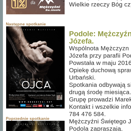
Wielkie rzeczy Bóg czyn
Następne spotkanie
Podole: Mężczyźn
Józefa.
Wspólnota Mężczyzn 
Józefa przy parafii Po
Powstała w maju 2016
Opiekę duchową spra
Urbański.
Spotkania odbywają s
drugą środę miesiąca
Grupę prowadzi Mare
Kontakt i wszelkie inf
784 476 584.
Poprzednie spotkanie
Mężczyźni Świętego J
Podola zapraszają.