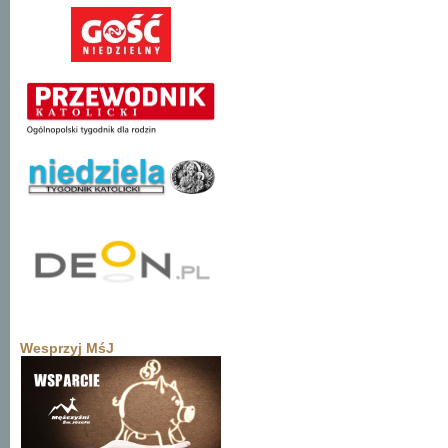
Wesprzyj MśJ