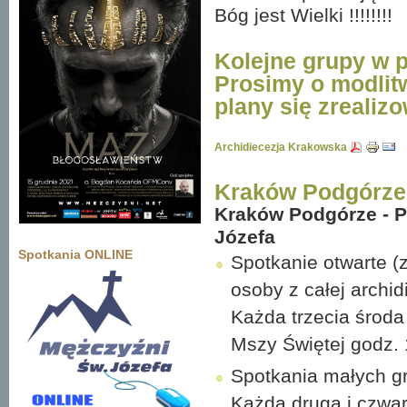
Bóg jest Wielki !!!!!!!!
Kolejne grupy w pl
Prosimy o modlitw
plany się zrealizow
Archidiecezja Krakowska
Kraków Podgórze
Kraków Podgórze - P
Józefa
Spotkania ONLINE
Spotkanie otwarte 
osoby z całej archid
Każda trzecia środa
Mszy Świętej godz. 
Spotkania małych g
Każda druga i czwar