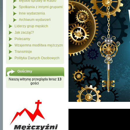
Męskie sprawy w Radio
Spotkania z innymi grupami
Inne wydarzenia
Archiwum wydarzeń
Liderzy grup męskich
Jak zacząć?
Polecamy
Wzajemna modlitwa mężczyzn
Transmisje
Polityka Danych Osobowych
Gościmy
Naszą witrynę przegląda teraz
13
gości