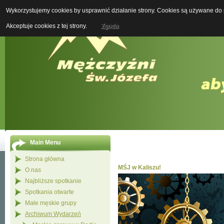
Wykorzystujemy cookies by usprawnić działanie strony. Cookies są używane do p
Boży M
Akceptuje cookies z tej strony.
Zgoda
Main Menu
Strona główna
MŚJ w Kaliszu!
O nas
Najbliższe spotkanie
Spotkania otwarte
Małe męskie grupy
Archiwum Wydarzeń