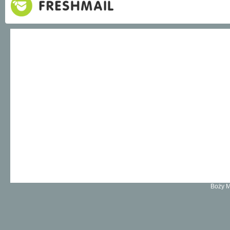
Boży M