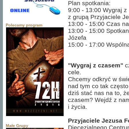
Plan spotkania:
9:00 - 13:00 Wygraj z
z grupą Przyjaciele J
13:00 - 15:00 Czas na
Polecamy program
13:00 - 15:00 Spotka
Józefa
15:00 - 17:00 Wspólna
"Wygraj z czasem"
c
cele.
Chcemy odkryć w świetl
nad tym co tak częst
dziś stać nas na to,
czasem? Wejdź z nam
i życia.
Przyjaciele Jezusa 
Małe Grupy
Diecezjalnego Centru