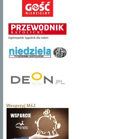
Wesprzyj MśJ