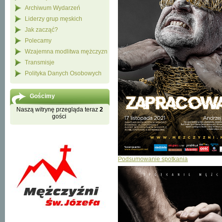
Archiwum Wydarzeń
Liderzy grup męskich
Jak zacząć?
Polecamy
Wzajemna modlitwa mężczyzn
Transmisje
Polityka Danych Osobowych
Gościmy
Naszą witrynę przegląda teraz
2
gości
Podsumowanie spotkania