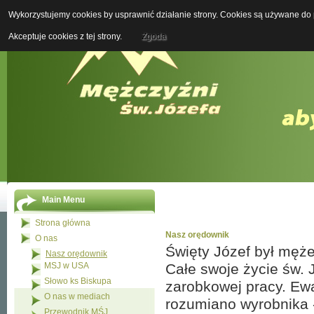
Wykorzystujemy cookies by usprawnić działanie strony. Cookies są używane do p
Boży M
Akceptuje cookies z tej strony.
Zgoda
Main Menu
Strona główna
Nasz orędownik
O nas
Święty Józef był męż
Nasz orędownik
MSJ w USA
Całe swoje życie św. J
Słowo ks Biskupa
zarobkowej pracy. Ewa
O nas w mediach
rozumiano wyrobnika -
Przewodnik MŚJ