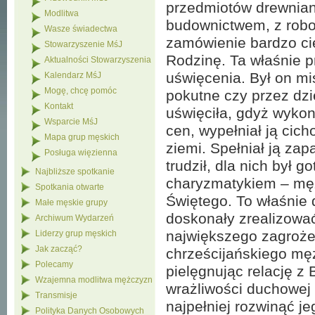
przedmiotów drewniany
Modlitwa
budownictwem, z robot
Wasze świadectwa
zamówienie bardzo cię
Stowarzyszenie MśJ
Rodzinę. Ta właśnie p
Aktualności Stowarzyszenia
uświęcenia. Był on mi
Kalendarz MśJ
Mogę, chcę pomóc
pokutne czy przez dzi
Kontakt
uświęciła, gdyż wykon
Wsparcie MśJ
cen, wypełniał ją cich
Mapa grup męskich
ziemi. Spełniał ją zap
Posługa więzienna
trudził, dla nich był 
Najbliższe spotkanie
charyzmatykiem – męż
Spotkania otwarte
Świętego. To właśnie 
Małe męskie grupy
doskonały zrealizowa
Archiwum Wydarzeń
największego zagroże
Liderzy grup męskich
Jak zacząć?
chrześcijańskiego mę
Polecamy
pielęgnując relację 
Wzajemna modlitwa mężczyzn
wrażliwości duchowej 
Transmisje
najpełniej rozwinąć je
Polityka Danych Osobowych