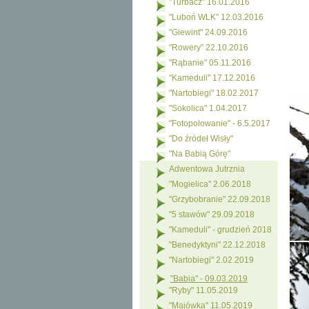
"Turbacz" 16.01.2016
"Luboń WLK" 12.03.2016
"Giewint" 24.09.2016
"Rowery" 22.10.2016
"Rąbanie" 05.11.2016
"Kameduli" 17.12.2016
"Nartobiegi" 18.02.2017
"Sokolica" 1.04.2017
"Fotopolowanie" - 6.5.2017
"Do źródeł Wisły"
"Na Babią Górę"
Adwentowa Jutrznia
"Mogielica" 2.06.2018
"Grzybobranie" 22.09.2018
"5 stawów" 29.09.2018
"Kameduli" - grudzień 2018
"Benedyktyni" 22.12.2018
"Nartobiegi" 2.02.2019
"Babia" - 09.03.2019
"Ryby" 11.05.2019
"Majówka" 11.05.2019