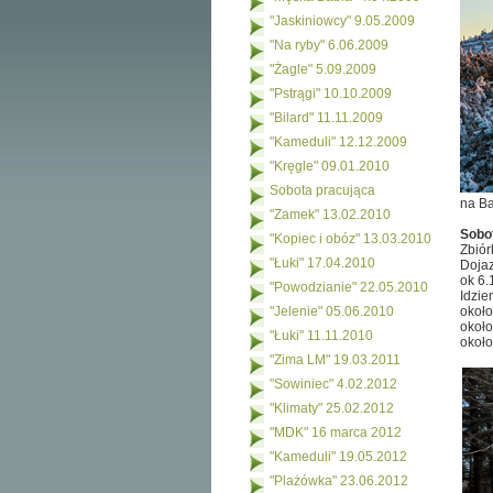
"Jaskiniowcy" 9.05.2009
"Na ryby" 6.06.2009
"Żagle" 5.09.2009
"Pstrągi" 10.10.2009
"Bilard" 11.11.2009
"Kameduli" 12.12.2009
"Kręgle" 09.01.2010
Sobota pracująca
na Ba
"Zamek" 13.02.2010
Sobo
"Kopiec i obóz" 13.03.2010
Zbiór
"Łuki" 17.04.2010
Dojaz
ok 6.
"Powodzianie" 22.05.2010
Idzie
"Jelenie" 05.06.2010
około
około
"Łuki" 11.11.2010
około
"Zima LM" 19.03.2011
"Sowiniec" 4.02.2012
"Klimaty" 25.02.2012
"MDK" 16 marca 2012
"Kameduli" 19.05.2012
"Plażówka" 23.06.2012