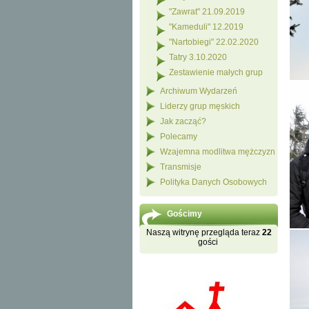
"Zawrat" 21.09.2019
"Kameduli" 12.2019
"Nartobiegi" 22.02.2020
Tatry 3.10.2020
Zestawienie małych grup
Archiwum Wydarzeń
Liderzy grup męskich
Jak zacząć?
Polecamy
Wzajemna modlitwa mężczyzn
Transmisje
Polityka Danych Osobowych
Gościmy
Naszą witrynę przegląda teraz
22
gości