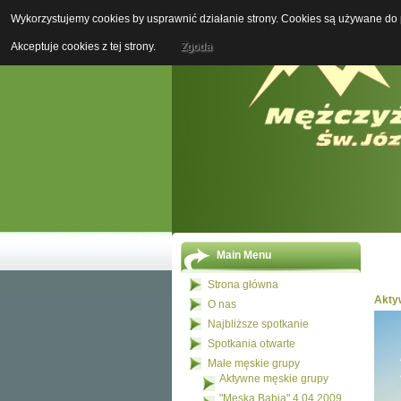
Wykorzystujemy cookies by usprawnić działanie strony. Cookies są używane do p
Akceptuje cookies z tej strony.
Zgoda
Main Menu
Strona główna
Akty
O nas
Najbliższe spotkanie
Spotkania otwarte
Małe męskie grupy
Aktywne męskie grupy
"Męska Babia" 4.04.2009