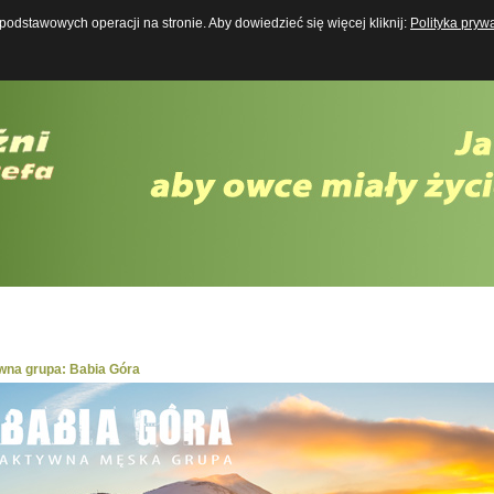
odstawowych operacji na stronie. Aby dowiedzieć się więcej kliknij:
Polityka pryw
Boży Mężczyzna w XXI wieku
wna grupa: Babia Góra