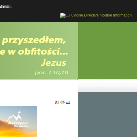
atnosci
.