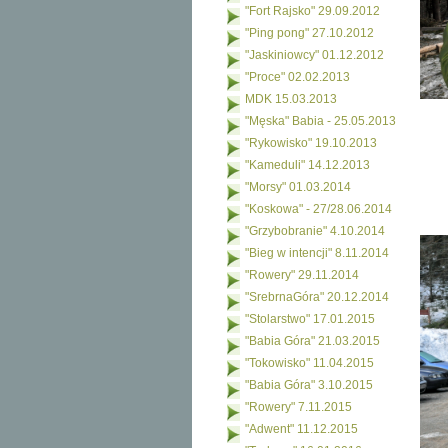
"Fort Rajsko" 29.09.2012
"Ping pong" 27.10.2012
"Jaskiniowcy" 01.12.2012
"Proce" 02.02.2013
MDK 15.03.2013
"Męska" Babia - 25.05.2013
"Rykowisko" 19.10.2013
"Kameduli" 14.12.2013
"Morsy" 01.03.2014
"Koskowa" - 27/28.06.2014
"Grzybobranie" 4.10.2014
"Bieg w intencji" 8.11.2014
"Rowery" 29.11.2014
"SrebrnaGóra" 20.12.2014
"Stolarstwo" 17.01.2015
"Babia Góra" 21.03.2015
"Tokowisko" 11.04.2015
"Babia Góra" 3.10.2015
"Rowery" 7.11.2015
"Adwent" 11.12.2015