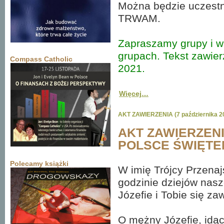
Można będzie uczestn
TRWAM.
Zapraszamy grupy i w
grupach. Tekst zawier
Compass Catholic
2021.
Więcej…
AKT ZAWIERZENIA (7 października 2
AKT ZAWIERZEN
POLSCE ŚWIĘTE
Polecamy książki
W imię Trójcy Przenajś
godzinie dziejów nas
Józefie i Tobie się za
O mężny Józefie, idą