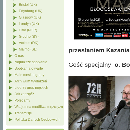
Bristol (UK)
Edynburg (UK)
Glasgow (UK)
Londyn (UK)
Oslo (NOR)
Grodno (BY)
Aarhus (DK)
przesłaniem Kazania
Malmo (SE)
O nas
Najbliższe spotkanie
Gość specjalny:
o. B
Spotkania otwarte
Małe męskie grupy
Archiwum Wydarzeń
Liderzy grup męskich
Jak zacząć?
Polecamy
Wzajemna modlitwa mężczyzn
Transmisje
Polityka Danych Osobowych