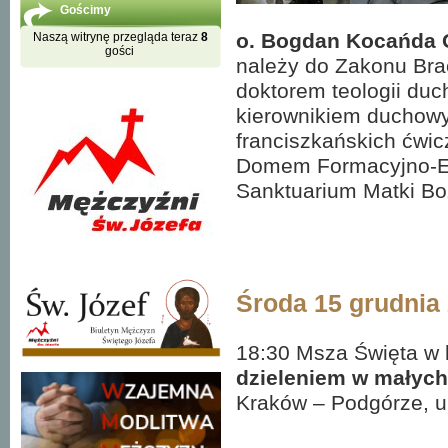
Gościmy
o. Bogdan Kocańda
Naszą witrynę przegląda teraz
8
gości
należy do Zakonu Bra
doktorem teologii duc
kierownikiem duchowym
franciszkańskich ćwi
Domem Formacyjno-Ed
Sanktuarium Matki Bo
Środa 15 grudnia
18:30 Msza Święta w 
dzieleniem w małyc
Kraków – Podgórze, u