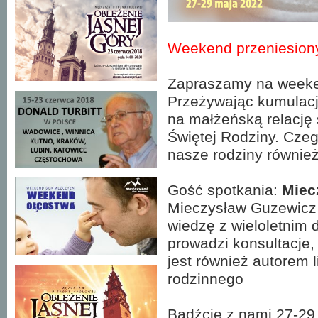
Weekend przeniesion
Zapraszamy na week
Przeżywając kumulacj
na małżeńską relację 
Świętej Rodziny. Cze
nasze rodziny również
Gość spotkania:
Miec
Mieczysław Guzewicz je
wiedzę z wieloletnim
prowadzi konsultacje, 
jest również autorem l
rodzinnego
Bądźcie z nami 27-29