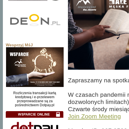
Wesprzyj MśJ
Zapraszamy na spotka
Rozliczenia transakcji kartą
W czasach pandemii m
kredytową i e-przelewem
dozwolonych limitach)
przeprowadzane są za
pośrednictwem Dotpay.pl
Czwarte środy miesią
Join Zoom Meeting