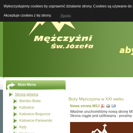
Wykorzystujemy cookies by usprawnić działanie strony. Cookies są używane do p
Boży M
Akceptuje cookies z tej strony.
Zgoda
Main Menu
Strona główna
Boży Mężczyzna w XXI wieku
Bielsko-Biała
Nowa strona MSJ
Katowice
Właśnie uruchomiliśmy nową stronę M
Katowice-Bogucice
Strona ciągle jest szlifowana - prosim
Katowice-Panewniki
Kęty