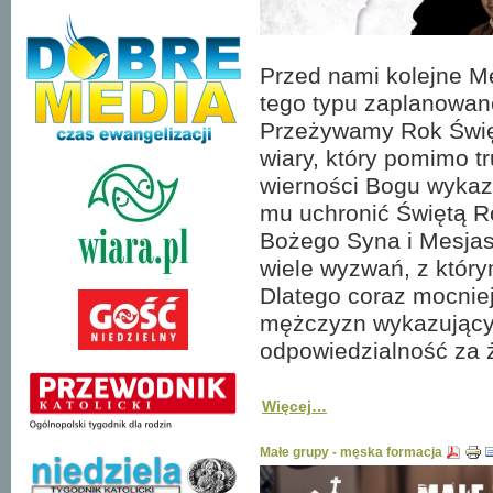
Przed nami kolejne Mę
tego typu zaplanowan
Przeżywamy Rok Święt
wiary, który pomimo t
wierności Bogu wykaz
mu uchronić Świętą R
Bożego Syna i Mesjasz
wiele wyzwań, z któr
Dlatego coraz mocnie
mężczyzn wykazującyc
odpowiedzialność za ż
Więcej…
Małe grupy - męska formacja