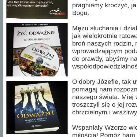
pragniemy kroczyć, ja
Bogu.
Mężu słuchania i dzia
jak wielokrotnie rato
broń naszych rodzin, 
wprowadzającym podzi
do prawdy, abyśmy na
współodpowiedzialnoś
O dobry Józefie, tak 
pomagaj nam rozpozn
naszego świata. Miej
troszczyli się o jej r
chrzcielnym i wrażliwym
Wspaniały Wzorze wiel
miłością! Pomóż nam 