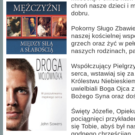
chroń nasze dzieci i 
dobru.
Pokorny Sługo Zbawie
naszej kościelnej wspó
grzech oraz żyć w peł
naszych rodzinach, par
Współczujący Pielgrzy
serca, wstawiaj się z
Królestwu Niebieskiem
uwielbiali Boga Ojca z
Bożego Syna oraz doś
Święty Józefie, Opiek
pociągnięci przykłade
się Tobie, abyś był n
godnego chrześcijan.