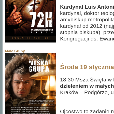
Kardynał Luis Anton
kardynał, doktor teolo
arcybiskup metropolita
kardynał od 2012 (naj
stopnia biskupa), prze
Kongregacji ds. Ewang
Małe Grupy
Środa 19 styczni
18:30 Msza Święta w 
dzieleniem w małyc
Kraków – Podgórze, u
Ojcostwo to zadanie 