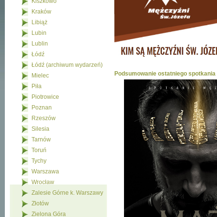
Kiszkowo
Kraków
Libiąż
Lubin
Lublin
Łódź
Łódź (archiwum wydarzeń)
Podsumowanie ostatniego spotkania
Mielec
Piła
Piotrowice
Poznan
Rzeszów
Silesia
Tarnów
Toruń
Tychy
Warszawa
Wrocław
Zalesie Górne k. Warszawy
Złotów
Zielona Góra