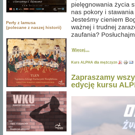
pielęgnowania życia 
nas pokory i stawania
Jesteśmy cieniem Boga
Perły z lamusa
ważnej i trudnej zara
(polecane z naszej historii)
zaufania? Posłuchajm
Więcej…
Kurs ALPHA dla mężczyzn
Zapraszamy wszys
edycję kursu AL