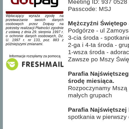
Meeting ID: 937 0528
Passcode: MSJ
Wpłacający wyraża zgodę na
przetwarzanie swoich danych
Mężczyźni Świętego 
osobowych przez Dotpay na
potrzeby realizacji Płatności zgodnie
Podgórze - ul Zamoys
z ustawą z dnia 29. sierpnia 1997 r.
o ochronie danych osobowych, Dz.
3-cia środa - spotkani
U. 1997 r. nr 133, poz. 883 z
2-ga i 4-ta środa - gr
późniejszymi zmianami.
1-wsza środa - adorac
Informacje rozsyłamy za pomocą
Zawsze po Mszy Święt
Parafia Najświętszeg
środę miesiąca.
Rozpoczynamy Mszą Św
małych grupach
Parafia Najświętsze
spotkania w pierwszy 