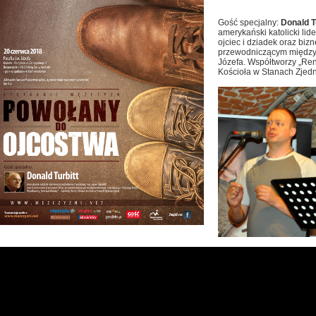
Gość specjalny:
Donald T
amerykański katolicki lid
ojciec i dziadek oraz biz
przewodniczącym między
Józefa. Współtworzy „Ren
Kościoła w Stanach Zjed