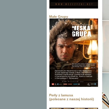
Małe Grupy
Perły z lamusa
(polecane z naszej historii)