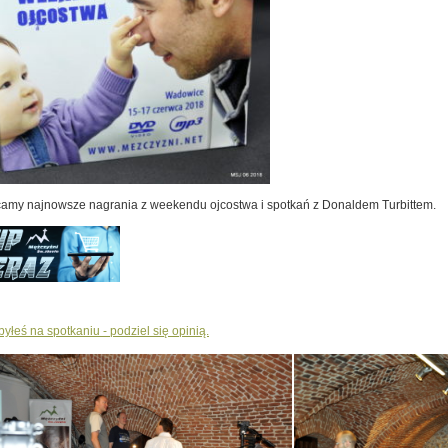
amy najnowsze nagrania z weekendu ojcostwa i spotkań z Donaldem Turbittem.
 byłeś na spotkaniu - podziel się opinią.