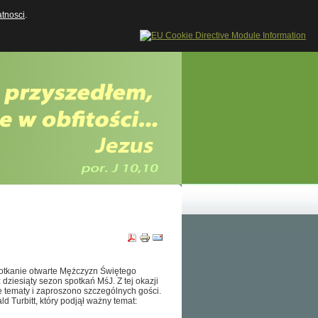
atnosci
.
potkanie otwarte Mężczyzn Świętego
 dziesiąty sezon spotkań MśJ. Z tej okazji
 tematy i zaproszono szczególnych gości.
 Turbitt, który podjął ważny temat: