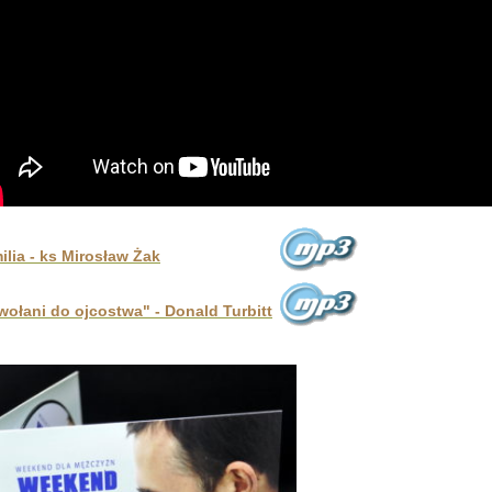
lia - ks Mirosław Żak
wołani do ojcostwa" - Donald Turbitt