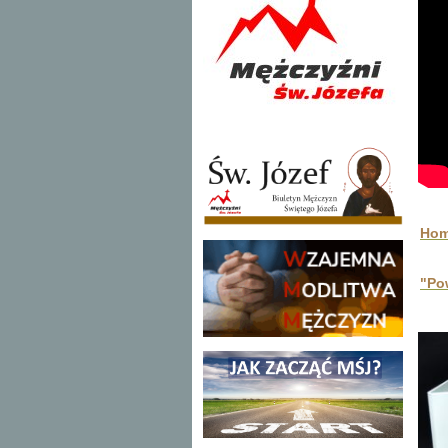
Homi
"Po