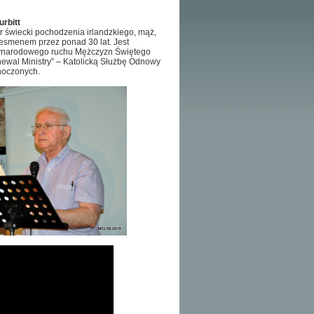
urbitt
er świecki pochodzenia irlandzkiego, mąż,
nesmenem przez ponad 30 lat. Jest
narodowego ruchu Mężczyzn Świętego
ewal Ministry” – Katolicką Służbę Odnowy
noczonych.