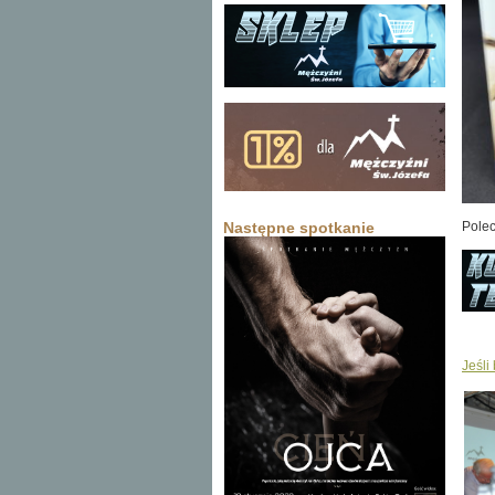
Polec
Następne spotkanie
Jeśli