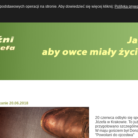
odstawowych operacji na stronie. Aby dowiedzieć się więcej kliknij:
Polityka pryw
Boży Mężczyzna w XXI wieku
kanie 20.06.2018
20 czerwca odbyło się s
Józefa w Krakowie. To już
przygotowano szczególne
W maju gościem był Donald
"Powołani do ojcostwa"