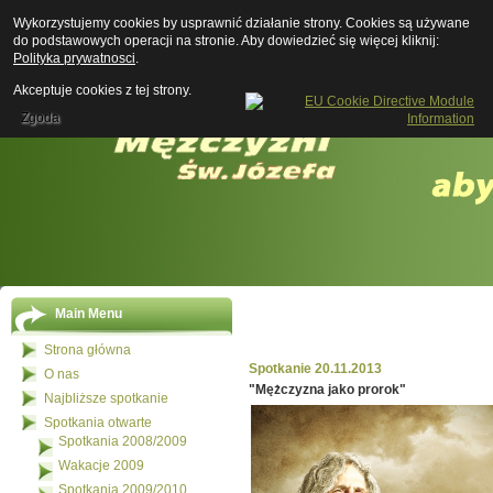
Wykorzystujemy cookies by usprawnić działanie strony. Cookies są używane
Boży Mę
do podstawowych operacji na stronie. Aby dowiedzieć się więcej kliknij:
Polityka prywatnosci
.
Akceptuje cookies z tej strony.
Zgoda
Main Menu
Strona główna
Spotkanie 20.11.2013
O nas
"Mężczyzna jako prorok"
Najbliższe spotkanie
Spotkania otwarte
Spotkania 2008/2009
Wakacje 2009
Spotkania 2009/2010