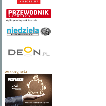
Wesprzyj MśJ