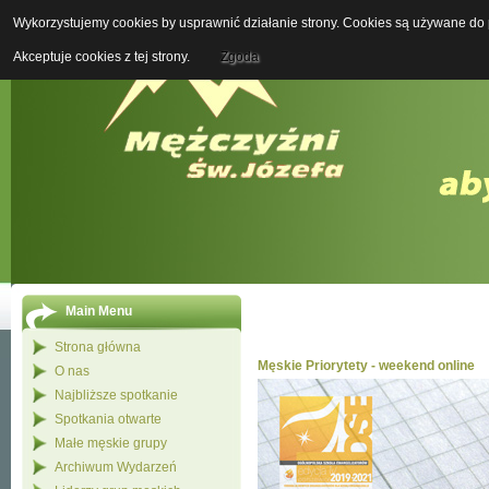
Wykorzystujemy cookies by usprawnić działanie strony. Cookies są używane do p
Boży M
Akceptuje cookies z tej strony.
Zgoda
Main Menu
Strona główna
Męskie Priorytety - weekend online
O nas
Najbliższe spotkanie
Spotkania otwarte
Małe męskie grupy
Archiwum Wydarzeń