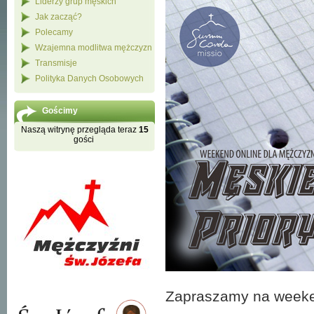
Liderzy grup męskich
Jak zacząć?
Polecamy
Wzajemna modlitwa mężczyzn
Transmisje
Polityka Danych Osobowych
Gościmy
Naszą witrynę przegląda teraz
15
gości
Zapraszamy na weeke