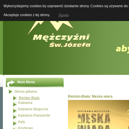
Wykorzystujemy cookies by usprawnić działanie strony. Cookies są używane do p
Boży M
Akceptuje cookies z tej strony.
Zgoda
Main Menu
Strona główna
Bielsko-Biała: Męska wiara
Bielsko-Biała
Katowice
Katowice-Bogucice
Katowice-Panewniki
Kęty
Kiszkowo