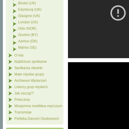
Bristol (UK)
Edynburg (UK)
Glasgow (UK)
Londyn (UK)
Oslo (NOR)
Grodno (BY)
Aarhus (DK)
Malmo (SE)
O nas
Najbliższe spotkanie
Spotkania otwarte
Małe męskie grupy
Archiwum Wydarzeń
Liderzy grup męskich
Jak zacząć?
Polecamy
Wzajemna modlitwa mężczyzn
Transmisje
Polityka Danych Osobowych