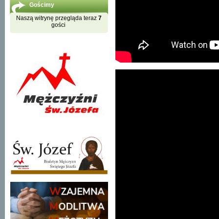
Gościmy
Naszą witrynę przegląda teraz
7
gości