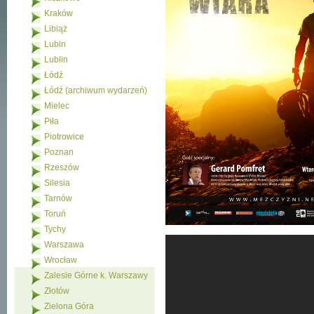
Kraków
Libiąż
Lubin
Lublin
Łódź
Łódź (archiwum wydarzeń)
Mielec
Piła
Piotrowice
Poznan
Rzeszów
Silesia
Tarnów
Toruń
Tychy
Warszawa
Wrocław
Zalesie Górne k. Warszawy
Złotów
Zielona Góra