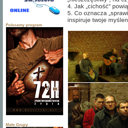
4. Jak „cichość” powi
5. Co oznacza „sprawi
inspiruje twoje myśle
Polecamy program
Małe Grupy