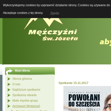
Wykorzystujemy cookies by usprawnić działanie strony. Cookies są używane do p
Boży M
Akceptuje cookies z tej strony.
Zgoda
Main Menu
Strona główna
Spotkanie 15.11.2017
O nas
Najbliższe spotkanie
Spotkania otwarte
Małe męskie grupy
Archiwum Wydarzeń