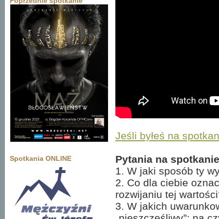
Poprzednie spotkanie
Jeśli byłeś na spotkani
Pytania na spotkanie
Spotkania ONLINE
1. W jaki sposób ty wy
2. Co dla ciebie ozna
rozwijaniu tej wartośc
3. W jakich uwarunkow
„nieszczęśliwy”; na 