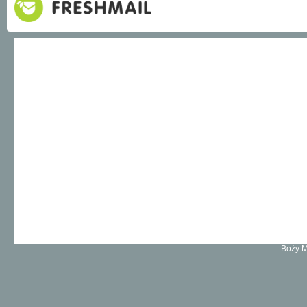
Boży M