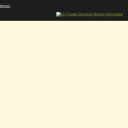
Zamknij okno
atnosci
.